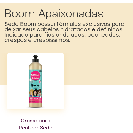
de
1
classificações.
Boom Apaixonadas
Seda Boom possui fórmulas exclusivas para
deixar seus cabelos hidratados e definidos.
Indicado para fios ondulados, cacheados,
crespos e crespíssimos.
Creme para
Creme para
Pentear Seda
Pentear Seda