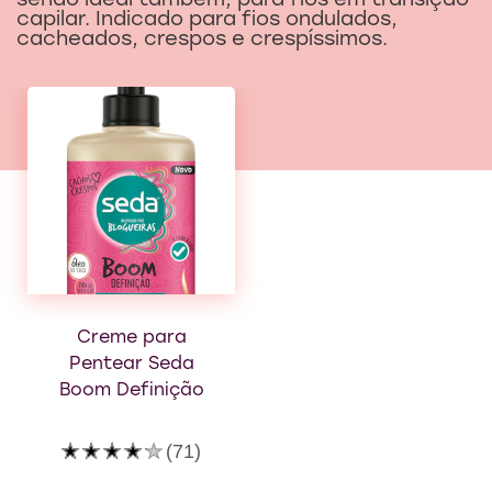
sendo ideal também, para fios em transição
capilar. Indicado para fios ondulados,
cacheados, crespos e crespíssimos.
Creme para
Creme para
Pentear Seda
Pentear Seda
Boom Definição
Boom Volumão
A
A
(71)
(27)
classificação
classificação
média
média