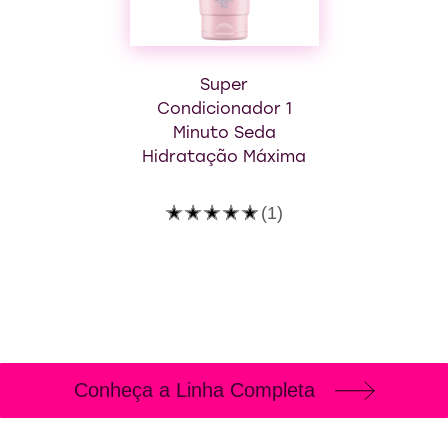
Super
Condicionador 1
Minuto Seda
Hidratação Máxima
A
(1)
classificação
média
deste
Super
Condicionador
1
Minuto
Seda
Hidratação
Máxima
é
Conheça a Linha Completa
5.0
de
5