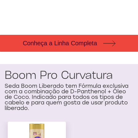
deste
deste
Creme
Creme
para
para
Pentear
Pentear
Seda
Seda
Boom
Boom
Definição
Volumão
é
é
4.1
4.6
Conheça a Linha Completa
de
de
5
5
de
de
71
27
classificações.
classificações.
Boom Pro Curvatura
Seda Boom Liberado tem Fórmula exclusiva
com a combinação de D-Panthenol + Óleo
de Coco. Indicado para todos os tipos de
cabelo e para quem gosta de usar produto
liberado.