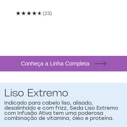
A
A
(23)
(1)
classificação
classificação
média
média
deste
deste
Shampoo
Condicionador
Seda
Seda
Liso
Liso
Perfeito
Perfeito
é
é
4.5
5.0
de
de
5
5
Conheça a Linha Completa
de
de
23
1
classificações.
classificações.
Liso Extremo
Indicado para cabelo liso, alisado,
desalinhado e com frizz, Seda Liso Extremo
com Infusão Ativa tem uma poderosa
combinação de vitamina, óleo e proteína.