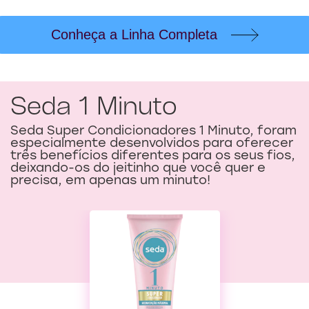
3.8
5.0
de
de
5
5
Conheça a Linha Completa
de
de
11
2
classificações.
classificações.
Seda 1 Minuto
Seda Super Condicionadores 1 Minuto, foram
especialmente desenvolvidos para oferecer
três benefícios diferentes para os seus fios,
deixando-os do jeitinho que você quer e
precisa, em apenas um minuto!