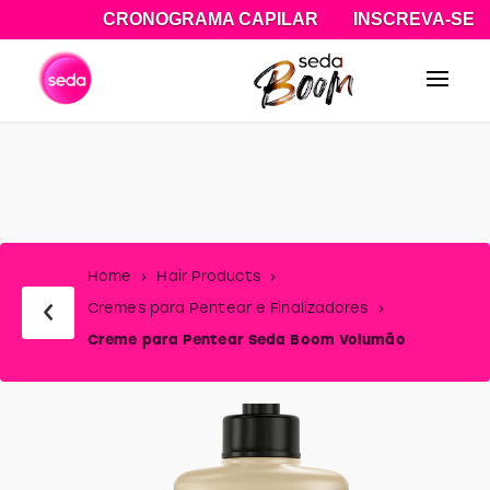
CRONOGRAMA CAPILAR
INSCREVA-SE
Pesquisa
Home
Hair Products
Cremes para Pentear e Finalizadores
Creme para Pentear Seda Boom Volumão
slide
1
of