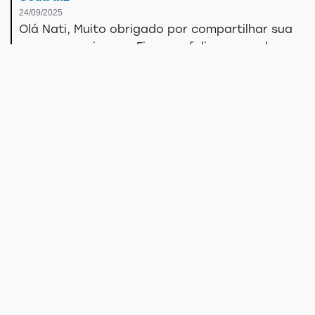
24/09/2025
Olá Nati, Muito obrigado por compartilhar sua
mensagem sincera. Ficamos felizes em saber que
você gosta do produto Creme para Pentear
Seda Boom Volumão. A decisão de descontinuar
um produto pode ocorrer por vários motivos:
ajustes de portfólio, mudanças na demanda ou
atualizações nas linhas de produção.
Recomendamos que você procure produtos
adequados em nossa vasta linha de produtos
Agradecemos a sua preferência e
permanecemos à sua disposição.
Relatório
Útil
Compartilhar
Seda