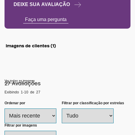
DEIXE SUA AVALIAÇÃO
Faça uma pergunta
Imagens de clientes (1)
Pular
para
resenhas
Ver todas as imagens
27
Avaliações
Exibindo
1-10
de
27
Ordenar por
Filtrar por classificação por estrelas
Filtrar por imagens