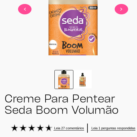
2
slide
1
to
2
of
2
Creme Para Pentear
Seda Boom Volumão
Leia 27 comentários
Leia 1 perguntas respondidas
A
classificação