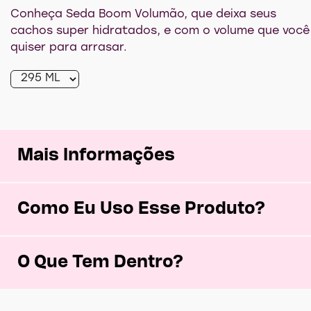
média
deste
Conheça Seda Boom Volumão, que deixa seus
Creme
para
cachos super hidratados, e com o volume que você
Pentear
quiser para arrasar.
Seda
Boom
Volumão
é
4.6
de
5
de
27
classificações.
Mais Informações
Como Eu Uso Esse Produto?
O Que Tem Dentro?