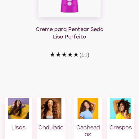
Creme para Pentear Seda
Liso Perfeito
A
(10)
classificação
média
deste
Creme
para
Pentear
Seda
Liso
Perfeito
é
4.6
de
5
de
Lisos
Ondulado
Cachead
Crespos
10
classificações.
os