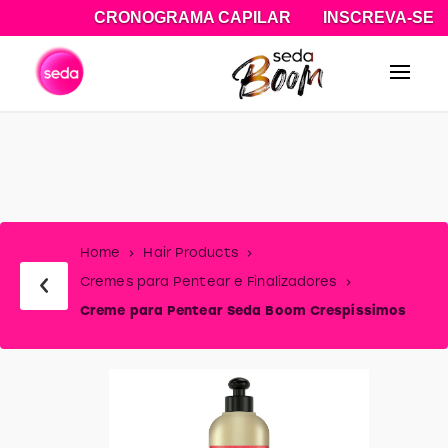
CRONOGRAMA CAPILAR
INSCREVA-SE
Pesquisa
Home
Hair Products
Cremes para Pentear e Finalizadores
Creme para Pentear Seda Boom Crespíssimos
slide
1
of