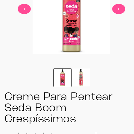
2
slide
1
to
2
of
2
Creme Para Pentear
Seda Boom
Crespíssimos