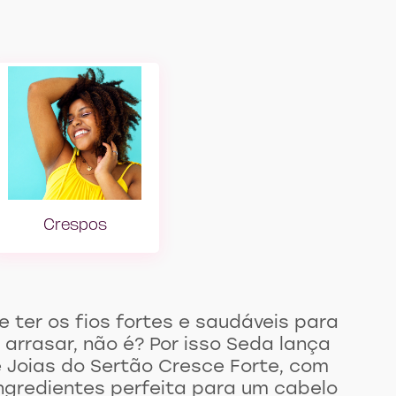
Crespos
 Hair
Girl with Pink Crisp Hair
 ter os fios fortes e saudáveis para