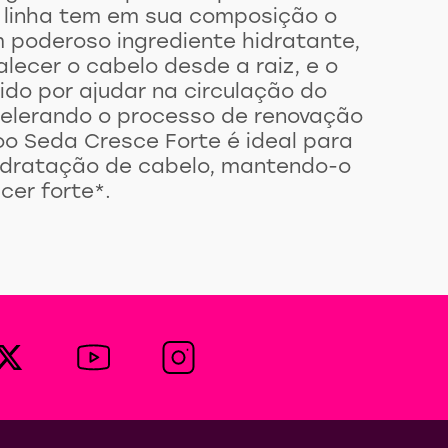
arrasar, não é? Por isso Seda lança
de Joias do Sertão Cresce Forte, com
ngredientes perfeita para um cabelo
A linha tem em sua composição o
 poderoso ingrediente hidratante,
lecer o cabelo desde a raiz, e o
ido por ajudar na circulação do
celerando o processo de renovação
o Seda Cresce Forte é ideal para
idratação de cabelo, mantendo-o
cer forte*.
ara cabelos que buscam
 possui ativos hidratantes que
lidade para o fio. Quer resultados
is? Então use também o Tratamento
inha Seda Cresce Forte. A linha
Seda, com azeite mamona e café é
a do Sertão, feita com carinho e