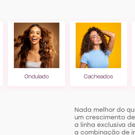
Ondulado
Cacheados
Smooth Hair
Girl with Wavy Hair
Girl with Curly
Nada melhor do que