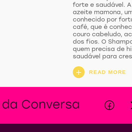
um crescimento de 
a linha exclusiva 
a combinação de i
forte e saudável. 
azeite mamona, um
conhecido por forta
café, que é conhec
couro cabeludo, a
dos fios. O Shampo
quem precisa de h
saudável para cres
É ótimo também p
reconstrução, pois
READ MORE
devolvem a saudabi
ainda mais incríve
Condicionador da l
CRESCE FORTE! de 
uma verdadeira Joi