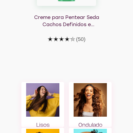
Creme para Pentear Seda
Cachos Definidos e
Hidratados
A
(50)
classificação
média
deste
Creme
para
Pentear
Seda
Cachos
Definidos
e
Hidratados
é
4.2
de
5
de
50
classificações.
Lisos
Ondulado