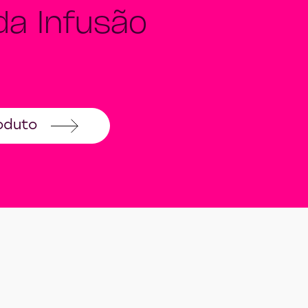
a Infusão
oduto
ovo Seda Infusão Ativa