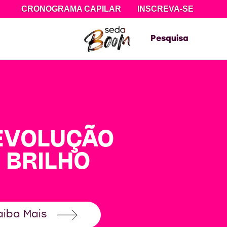
CRONOGRAMA CAPILAR
INSCREVA-SE
Pesquisa
EVOLUÇÃO
 BRILHO
aiba Mais
<span style="color:white";><stro