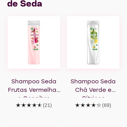
de Seda
Shampoo Seda
Shampoo Seda
Frutas Vermelhas
Chá Verde e
e Gengibre
Cítricos
A
A
(21)
(69)
classificação
classificação
média
média
deste
deste
Shampoo
Shampoo
Seda
Seda