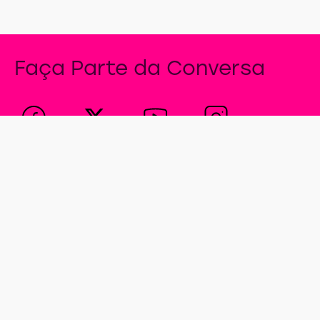
Faça Parte da Conversa
Brazil
Aviso de cookies
Termos de Uso
Aviso de Privacidade
Definições de Cookies
Fale Conosco
Mapa do Site